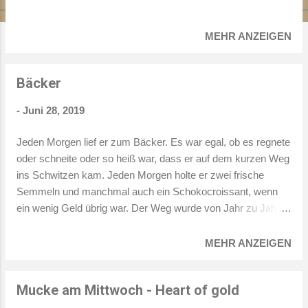
MEHR ANZEIGEN
Bäcker
-
Juni 28, 2019
Jeden Morgen lief er zum Bäcker. Es war egal, ob es regnete
oder schneite oder so heiß war, dass er auf dem kurzen Weg
ins Schwitzen kam. Jeden Morgen holte er zwei frische
Semmeln und manchmal auch ein Schokocroissant, wenn
ein wenig Geld übrig war. Der Weg wurde von Jahr zu Jahr
beschwerlicher, vor allem seit einer Hüft-OP. Sie hatten ihm
nur die linke Hüfte operiert, die rechte sollte dieses Jahr
MEHR ANZEIGEN
gemacht werden. Aber er war sich nicht sicher, ob er sie
noch einmal so lange allein lassen konnte. Die OP, die Reha
Mucke am Mittwoch - Heart of gold
– wer besorgte ihr in dieser Zeit das Frühstück?
Mittagessen? Abendessen? Wer unterhielt sie oder erinnerte