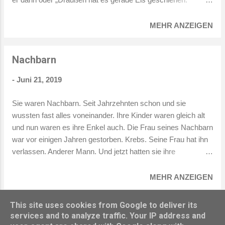
Manchmal weinte er auch, weil er dachte, er sei allein im
Haus, allein auf der Welt. Sie musste ihn dann trösten, seine
MEHR ANZEIGEN
Hand halten, ihm etwas vorlesen. Es höhlte sie aus, dieses
Leben, sie wusste nicht, wie lange sie es noch aushielt. Wer
Nachbarn
hielt es schon aus, tagelang nicht zu schreiben? Wer konnte
das aushalten, wenn die Liebe seines Lebens sich in einen 4-
-
Juni 21, 2019
jährigen zurückentwickelte?
Sie waren Nachbarn. Seit Jahrzehnten schon und sie
wussten fast alles voneinander. Ihre Kinder waren gleich alt
und nun waren es ihre Enkel auch. Die Frau seines Nachbarn
war vor einigen Jahren gestorben. Krebs. Seine Frau hat ihn
verlassen. Anderer Mann. Und jetzt hatten sie ihre
Gartenbänke näher an die Hecke gerückt, die die beiden
Grundstücke trennte. Sie trafen sich nach dem Abendessen
MEHR ANZEIGEN
auf ein Glas Bier. Manchmal auch zwei. Sie redeten über die
Arbeit, die Kinder, die Enkelkinder. Nie über ihre Frauen. Es
This site uses cookies from Google to deliver its
WEITERE POSTS
war dennoch ein gutes Leben, dass sie führten. Bis der
services and to analyze traffic. Your IP address and
Nachbar seine Jugendliebe wieder traf. Und erst einen Abend