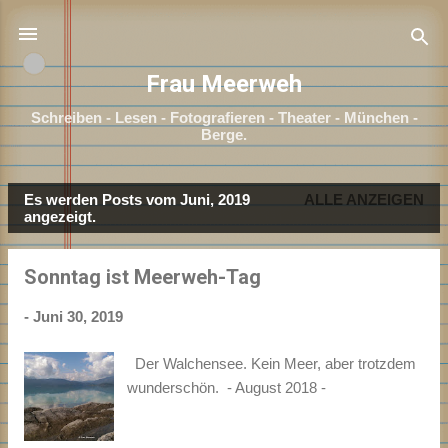
Direkt zum Hauptbereich
Frau Meerweh
Schreiben - Lesen - Fotografieren - Theater - München -
Berge.
Es werden Posts vom Juni, 2019
ALLE ANZEIGEN
P
angezeigt.
o
s
Sonntag ist Meerweh-Tag
t
s
-
Juni 30, 2019
Der Walchensee. Kein Meer, aber trotzdem
wunderschön. - August 2018 -