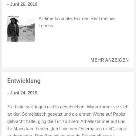
-
Juni 26, 2019
sie daran, dass sie ihre Pillen regelmäßig nahm? Sie
brauchte ihn und dann dauerte der Weg zum Bäcker eben
All-time favourite. Für den Rest meines
länger.
Lebens.
MEHR ANZEIGEN
Entwicklung
-
Juni 24, 2019
Sie hatte seit Tagen nichts geschrieben. Wann immer sie sich
an den Schreibtisch gesetzt und die ersten Worte auf Papier
gebracht hatte, ging die Tür zu ihrem Arbeitszimmer auf und
ihr Mann kam herein. „Ich finde den Osterhasen nicht“, sagte
er dann oder „Draußen hat es gerade Eis geschienen.“