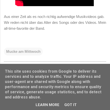
Aus einer Zeit als es noch richtig aufwendige Musikvideos gab.
Wir reden nicht über das Alter des Songs oder des Videos. Mein
all-time-favorite der Band.
Mucke am Mittwoch
This site uses cookies from Google to deliver its
services and to analyze traffic. Your IP address and
user-agent are shared with Google along with
performance and security metrics to ensure quality
Powered by Blogger
of service, generate usage statistics, and to detect
and address abuse.
Designbilder von
dino4
LEARN MORE
GOT IT