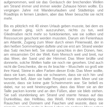
aufgenommen, weil sie das Geräusch der brechenden Wellen
am Strand immer und immer wieder Zuhause hören wollte. Es
vergingen Jahre mit Wanderurlauben und Städtetrips und
Roadtrips in fernen Ländern, aber das Meer besuchte sie nicht
mehr.
Bis es plötzlich mit 40 einen Urlaub geben musste, bei dem es
nur darum ging, sich auszuruhen, nichts zu tun, weil
Gliedmaßen nicht mehr so funktionierten, wie sie sollten und
Ressourcen geschont werden mussten. Darum ein Ferienhaus
am Atlantik, Zugang zum Meer durch einen Pinienwald, der in
den heißen Sommertagen duftete und sie erst am Strand wieder
das Salz riechen ließ. Sie stand sprachlos in den Dünen, hier,
am einsamsten Ort der Welt. Kein Mensch weit und breit, nur
das Meer, der Sand und der Himmel. Das Meer brüllte und
donnerte, solche Wellen hatte sie noch nie gesehen. Und auch
nicht die Geschenke, die es ihr brachte – Muscheln so groß wie
ihre Hand, Steine in allen Farben dieser Erde. Das Meer wollte,
dass sie kam, dass das sie schwamm, dass sie sich hin- und
herwerfen ließ. Aber sie hatte Respekt vor dem Meer und sie
wusste, dass sie keine gute Schwimmerin war. Sie beließ es
dabei, nur so weit hineinzugehen, dass das Meer sie an der
Taille packen konnte und an den Füßen, aber sie blieb stehen.
Sie saß stundenlang am Strand und starrte hinaus auf das
Dunkelblau, das Hellblau, das Weiß. Hörte stundenlang das
Rauschen und Donnern und Fauchen und wusste, dass sie